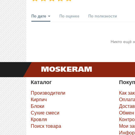
По дате
По оценке
По полезности
Никто ещё н
Каталог
Поку
Производители
Как за
Кирпич
Оплат
Блоки
Достав
Сухие смеси
Обмен 
Кровля
Контро
Поиск товара
Мои за
Инфор