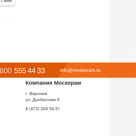
 800
555 44 33
info@moskeram.ru
Компания Москерам
г. Воронеж
ул. Донбасская 9
8 (473) 204 54 21