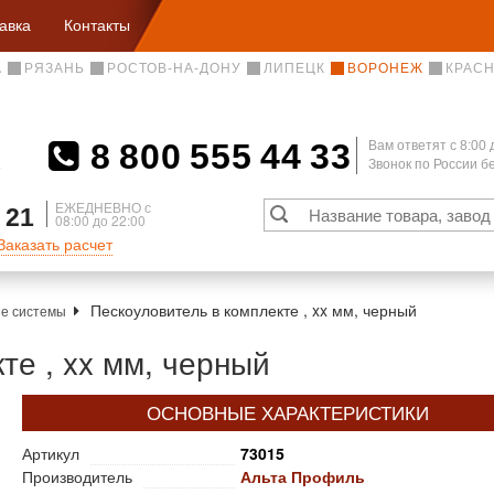
авка
Контакты
А
РЯЗАНЬ
РОСТОВ-НА-ДОНУ
ЛИПЕЦК
ВОРОНЕЖ
КРАС
8 800 555 44 33
Вам ответят c 8:00 
Звонок по России 
А
ЕЖЕДНЕВНО с
 21
08:00 до 22:00
Заказать расчет
Пескоуловитель в комплекте , xx мм, черный
е системы
те , xx мм, черный
ОСНОВНЫЕ ХАРАКТЕРИСТИКИ
Артикул
73015
Производитель
Альта Профиль