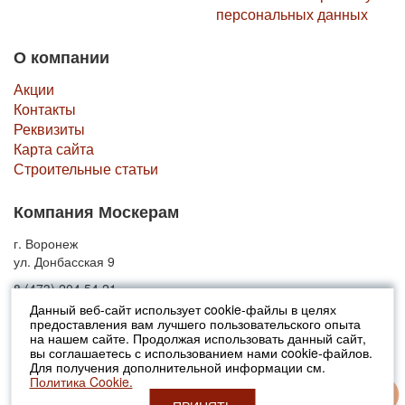
персональных данных
О компании
Акции
Контакты
Реквизиты
Карта сайта
Строительные статьи
Компания Москерам
г. Воронеж
ул. Донбасская 9
8 (473) 204 54 21
Данный веб-сайт использует cookie-файлы в целях
предоставления вам лучшего пользовательского опыта
© 2010-2026 Москерам
на нашем сайте. Продолжая использовать данный сайт,
Указанные на сайте цены не являются публичной офертой (ст.435 ГК
вы соглашаетесь с использованием нами cookie-файлов.
РФ).
Для получения дополнительной информации см.
Стоимость и наличие товара просьба уточнять в офисах продаж....
Политика Cookie.